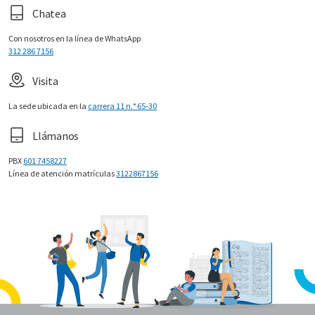
Chatea
Con nosotros en la línea de WhatsApp
312 286 7156
Visita
La sede ubicada en la
carrera 11 n.° 65-30
Llámanos
PBX
601 7458227
Línea de atención matrículas
3122867156