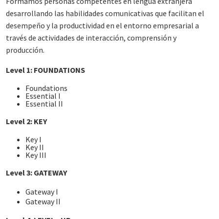
Formamos personas competentes en lengua extranjera
desarrollando las habilidades comunicativas que facilitan el
desempeño y la productividad en el entorno empresarial a
través de actividades de interacción, comprensión y
producción.​
Level 1: FOUNDATIONS
Foundations
Essential I
Essential II​
Level 2: KEY​
Key I ​
Key II ​
Key III​
Level 3: GATEWAY​
Gateway I
Gateway II ​